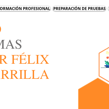
ORMACIÓN PROFESIONAL
PREPARACIÓN DE PRUEBAS
D
MAS
R FÉLIX
ARRILLA
OF
OF
EDU
EDU