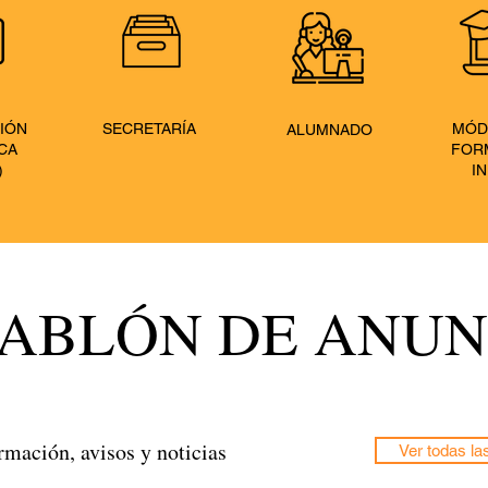
IÓN
SECRETARÍA
MÓD
ALUMNADO
CA
FOR
)
IN
ABLÓN DE ANUN
rmación, avisos y noticias
Ver todas la