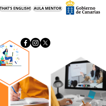
THAT'S ENGLISH!
AULA MENTOR
ERTA
ERTA
CATIVA
CATIVA