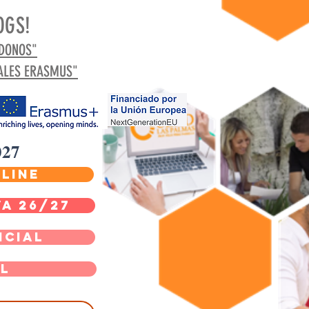
OGS!
NDONOS"
ALES ERASMUS"
027
LINE
A 26/27
NCIAL
al