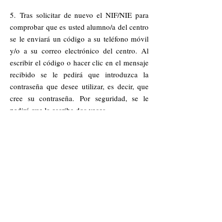
5.
Tras solicitar de nuevo el NIF/NIE para
comprobar que es usted alumno/a del centro
se le enviará un código a su teléfono móvil
y/o a su correo electrónico del centro. Al
escribir el código o hacer clic en el mensaje
recibido se le pedirá que introduzca la
contraseña que desee utilizar, es decir, que
cree su contraseña.
Por seguridad, se le
pedirá que la escriba dos veces.
​Posteriormente se mostrará un mensaje
indicando que el proceso de registro ha
terminado y podrá acceder al Campus
Virtual.
6.
Una vez te hayas registrado podrás
acceder al campus virtual.
Si no puedes acceder a alguna de las aulas
virtuales, solicita el alta al profesor o
profesora de la materia a través del correo