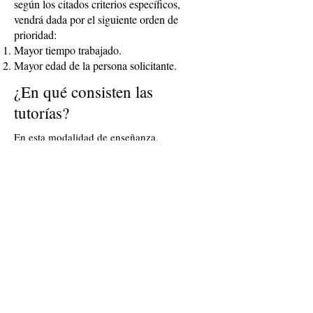
según los citados criterios específicos,
vendrá dada por el siguiente orden de
prioridad:
Mayor tiempo trabajado.
Mayor edad de la persona solicitante.
¿En qué consisten las
tutorías?
En esta modalidad de enseñanza,
FORMACIÓN PROFESIONAL A
DISTANCIA existe distintos tipos de
Tutorías:
TUTORIAS PRESENCIALES.
Son tutorías
COLECTIVAS OBLIGATORIAS. Un día a
la semana en los distintos turnos, seis horas
aprox. Son de obligada asistencia, se
controlará mediante la firma de asistencia
del alumnado.
¿En qué consiste estas
tutorías? El alumnado previamente deberá