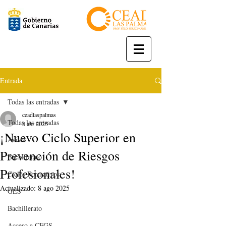
Entrada
Todas las entradas
ceadlaspalmas
Todas las entradas
8 abr 2025
¡Nuevo Ciclo Superior en
Avisos
Prevención de Riesgos
Bachillerato
Profesionales!
Ciclos Formativos
Actualizado:
8 ago 2025
GES
Bachillerato
Acceso a CFGS