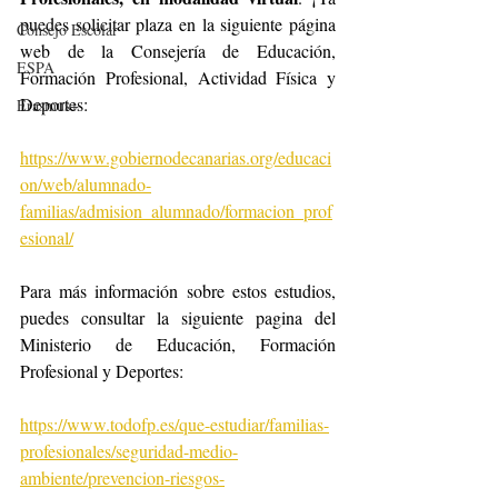
puedes solicitar plaza en la siguiente página 
Consejo Escolar
web de la Consejería de Educación, 
ESPA
Formación Profesional, Actividad Física y 
Deportes:
Erasmus+
https://www.gobiernodecanarias.org/educaci
on/web/alumnado-
familias/admision_alumnado/formacion_prof
esional/
Para más información sobre estos estudios, 
puedes consultar la siguiente pagina del 
Ministerio de Educación, Formación 
Profesional y Deportes:
https://www.todofp.es/que-estudiar/familias-
profesionales/seguridad-medio-
ambiente/prevencion-riesgos-