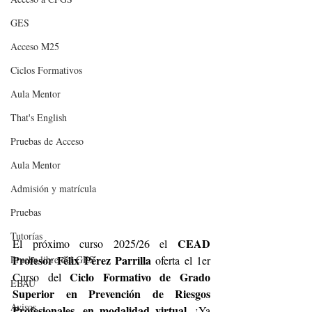
GES
Acceso M25
Ciclos Formativos
Aula Mentor
That's English
Pruebas de Acceso
Aula Mentor
Admisión y matrícula
Pruebas
Tutorías
CEAD 
El próximo curso 2025/26 el 
Profesor Félix Pérez Parrilla
Prueba libre del GES
 oferta el 1er 
Ciclo Formativo de Grado 
Curso del 
EBAU
Superior en Prevención de Riesgos 
Avisos
Profesionales, en modalidad virtual
. ¡Ya 