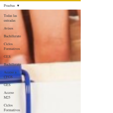
Pruebas
Todas las
entradas
Avisos
Bachillerato
Ciclos
Formativos
GES
Bachillerato
Acceso a
CFGS
GES
Acceso
M25
Ciclos
Formativos