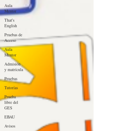
Aula
Mentor
That's
English
Pruebas de
Acceso
Aula
Mentor
Admisión
y matrícula
Pruebas
Tutorías
Prueba
libre del
GES
EBAU
Avisos