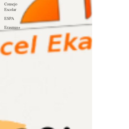
Consejo
Escolar
ESPA
Erasmus+