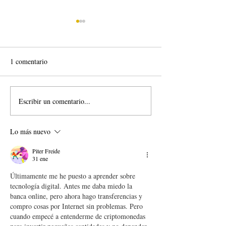
1 comentario
Escribir un comentario...
20/07 Publicación de plazas
Confirmación de p
vacantes en ciclos formativos
lista de reserva
Lo más nuevo
Piter Freide
31 ene
Últimamente me he puesto a aprender sobre 
tecnología digital. Antes me daba miedo la 
banca online, pero ahora hago transferencias y 
compro cosas por Internet sin problemas. Pero 
cuando empecé a entenderme de criptomonedas 