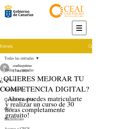
Entrada
Todas las entradas
ceadlaspalmas
Todas las entradas
27 oct 2023
¿QUIERES MEJORAR TU
Avisos
COMPETENCIA DIGITAL?
Bachillerato
¡Ahora puedes matricularte 
Ciclos Formativos
y realizar un curso de 30 
horas completamente 
GES
gratuito!
Bachillerato
Acceso a CFGS