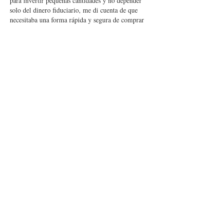
para invertir pequeñas cantidades y no depender 
solo del dinero fiduciario, me di cuenta de que 
necesitaba una forma rápida y segura de comprar 
bitcoins con tarjeta. Fue entonces cuando 
https://paybis.com/es/
 se convirtió en mi 
verdadero salvador: compré mis primeros BTC 
en literalmente un par de…
Mostrar más
Me gusta
Reaccionar
CONTÁCTANOS