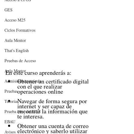
GES
Acceso M25
Ciclos Formativos
Aula Mentor
That's English
Pruebas de Acceso
Aula Mentor
En este curso aprenderás a:
Obtener un certificado digital 
Admisión y matrícula
con el que realizar 
operaciones online
Pruebas
Navegar de forma segura por 
Tutorías
internet y ser capaz de 
encontrar la información que 
Prueba libre del GES
te interesa.
EBAU
Obtener una cuenta de correo 
electrónico y saberlo utilizar 
Avisos