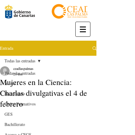
Entrada
Todas las entradas
ceadlaspalmas
Todas las entradas
28 ene
Mujeres en la Ciencia:
Avisos
Charlas divulgativas el 4 de
Bachillerato
febrero
Ciclos Formativos
GES
Bachillerato
Acceso a CFGS