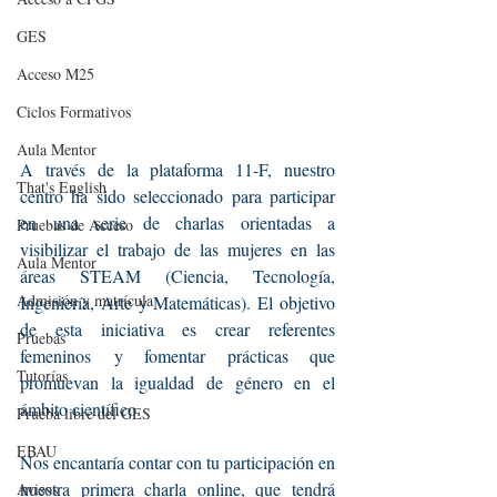
GES
Acceso M25
Ciclos Formativos
Aula Mentor
A través de la plataforma 11-F, nuestro 
That's English
centro ha sido seleccionado para participar 
en una serie de charlas orientadas a 
Pruebas de Acceso
visibilizar el trabajo de las mujeres en las 
Aula Mentor
áreas STEAM (Ciencia, Tecnología, 
Admisión y matrícula
Ingeniería, Arte y Matemáticas). El objetivo 
de esta iniciativa es crear referentes 
Pruebas
femeninos y fomentar prácticas que 
Tutorías
promuevan la igualdad de género en el 
ámbito científico.
Prueba libre del GES
EBAU
Nos encantaría contar con tu participación en 
nuestra primera charla online, que tendrá 
Avisos