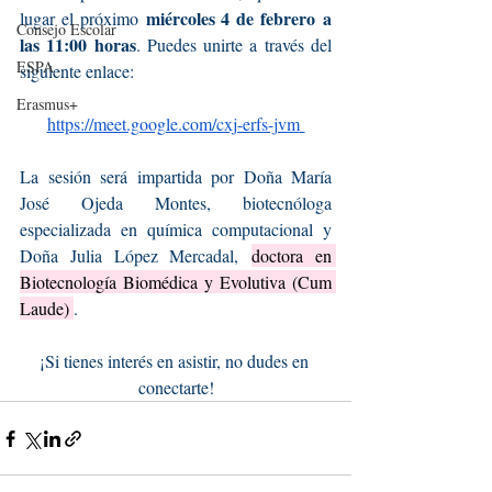
miércoles 4 de febrero a 
lugar el próximo 
Consejo Escolar
las 11:00 horas
. Puedes unirte a través del 
ESPA
siguiente enlace:
Erasmus+
https://meet.google.com/cxj-erfs-jvm
La sesión será impartida por Doña María 
José Ojeda Montes, biotecnóloga 
especializada en química computacional y 
Doña Julia López Mercadal, 
doctora en 
Biotecnología Biomédica y Evolutiva (Cum 
Laude) 
.
¡Si tienes interés en asistir, no dudes en 
conectarte!