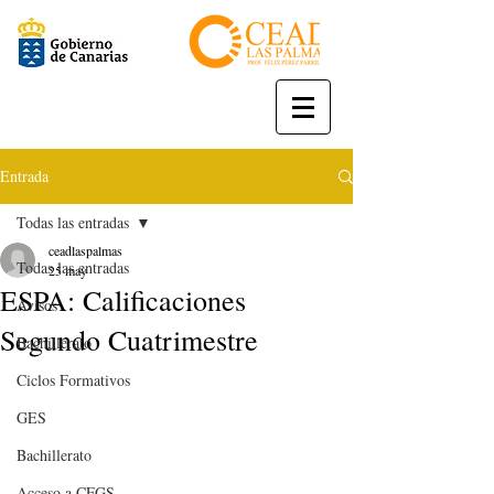
Entrada
Todas las entradas
ceadlaspalmas
Todas las entradas
25 may
ESPA: Calificaciones
Avisos
Segundo Cuatrimestre
Bachillerato
Ciclos Formativos
GES
Bachillerato
Acceso a CFGS