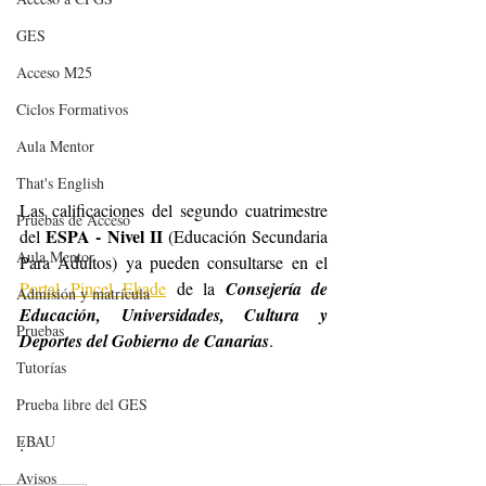
GES
Acceso M25
Ciclos Formativos
Aula Mentor
That's English
Las calificaciones del segundo cuatrimestre 
Pruebas de Acceso
ESPA - Nivel II
del 
 (Educación Secundaria 
Aula Mentor
Para Adultos) ya pueden consultarse en el 
Portal Pincel Ekade
 de la 
Consejería de 
Admisión y matrícula
Educación, Universidades, Cultura y 
Pruebas
Deportes del Gobierno de Canarias
.
Tutorías
Prueba libre del GES
EBAU
:
Avisos