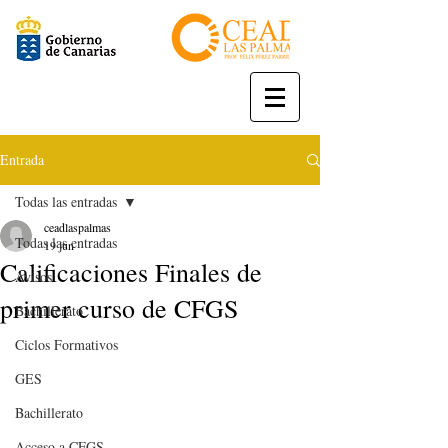
Entrada
Todas las entradas
ceadlaspalmas
Todas las entradas
19 jun
Calificaciones Finales de
Avisos
primer curso de CFGS
Bachillerato
Ciclos Formativos
GES
Bachillerato
Acceso a CFGS