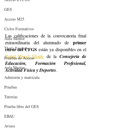
GES
Acceso M25
Ciclos Formativos
Las calificaciones de la convocatoria final 
Aula Mentor
primer 
extraordinaria del alumnado de 
That's English
curso del CFGS 
están ya disponibles en el 
Portal Pincel Ekade
 de la 
Consejería de 
Pruebas de Acceso
Educación, Formación Profesional, 
Aula Mentor
Actividad Física y Deportes
.
Admisión y matrícula
Pruebas
Tutorías
Prueba libre del GES
EBAU
Avisos