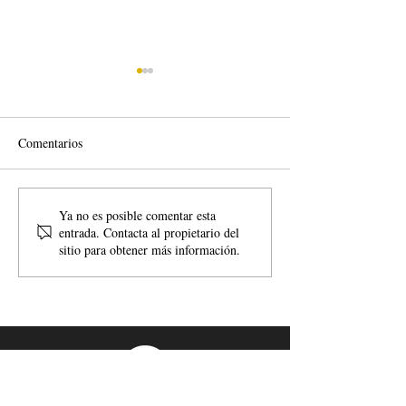
Comentarios
Confirmación de plaza en
Publicadas las cal
Ya no es posible comentar esta
entrada. Contacta al propietario del
lista de reserva
de 2º y 3º CFGS
sitio para obtener más información.