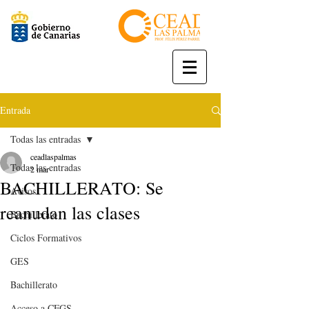
Entrada
Todas las entradas
ceadlaspalmas
Todas las entradas
2 mar
BACHILLERATO: Se
Avisos
reanudan las clases
Bachillerato
Ciclos Formativos
GES
Bachillerato
Acceso a CFGS