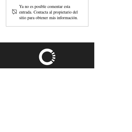
BACHILLERATO:
Correo electrónico
Ya no es posible comentar esta
entrada. Contacta al propietario del
Calendario Pruebas 1ª
sitio para obtener más información.
Evaluación
CONTÁCTANOS
Correo electrónico
inforcead@cead-laspalmas.net