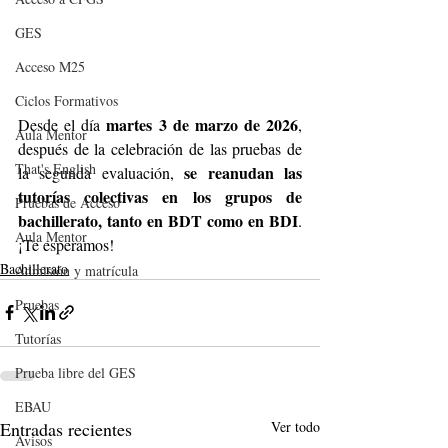
GES
Acceso M25
Ciclos Formativos
martes
3 de marzo de 2026
Desde el día 
, 
Aula Mentor
después de la celebración de las pruebas de 
That's English
se reanudan las 
la segunda evaluación, 
tutorías colectivas en los grupos de 
Pruebas de Acceso
bachillerato, tanto en BDT como en BDI
. 
Aula Mentor
¡Te esperamos!
Bachillerato
Admisión y matrícula
Pruebas
Tutorías
Prueba libre del GES
EBAU
Entradas recientes
Ver todo
Avisos