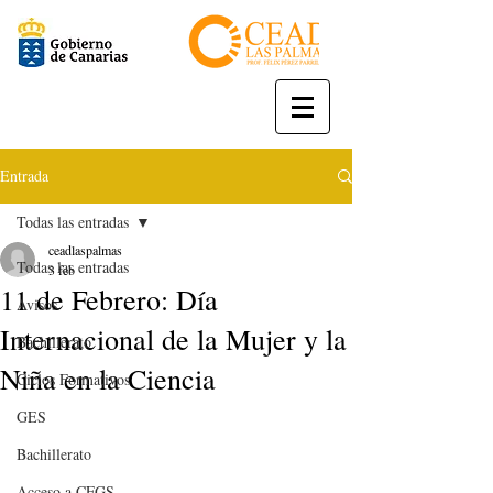
Entrada
Todas las entradas
ceadlaspalmas
Todas las entradas
3 feb
11 de Febrero: Día
Avisos
Internacional de la Mujer y la
Bachillerato
Niña en la Ciencia
Ciclos Formativos
GES
Bachillerato
Acceso a CFGS