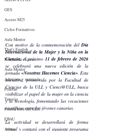
GES
Acceso M25
Ciclos Formativos
Aula Mentor
Con motivo de la conmemoración del 
Día 
That's English
Internacional de la Mujer y la Niña en la 
Ciencia
, el próximo 
11 de febrero de 2026
Pruebas de Acceso
se celebrará una nueva edición de la 
Aula Mentor
jornada 
«Nosotras Hacemos Ciencia»
. Esta 
Admisión y matrícula
iniciativa, promovida por la Facultad de 
Ciencias de la ULL y Cienci@ULL, busca 
Pruebas
visibilizar el papel de la mujer en la ciencia 
Tutorías
y la tecnología, fomentando las vocaciones 
científicas entre las jóvenes canarias.
Prueba libre del GES
EBAU
La actividad se desarrollará de forma 
virtual y contará con el siguiente programa 
Avisos