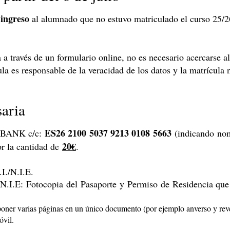
ingreso
al alumnado que no estuvo matriculado el curso 25/26
a a través de un formulario online, no es necesario acercarse al
a es responsable de la veracidad de los datos y la matrícula n
aria
ES26 2100 5037 9213 0108 5663
XABANK c/c:
(indicando nom
20€
or la cantidad de
.
I./N.I.E.
 N.I.E: Fotocopia del Pasaporte y Permiso de Residencia qu
poner varias páginas en un único documento (por ejemplo anverso y rev
vil.