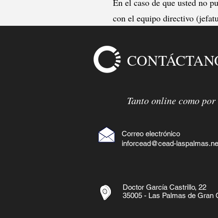
En el caso de que usted no p
con el equipo directivo (jefat
CONTÁCTAN
Tanto online como por 
Correo electrónico
inforcead@cead-laspalmas.ne
Doctor García Castrillo, 22
35005 - Las Palmas de Gran 