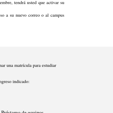
iembre, tendrá usted que activar su
eso a su nuevo correo o al campu
s
nar una matrícula para estudiar
ingreso indicado:
Préstamo de equipos