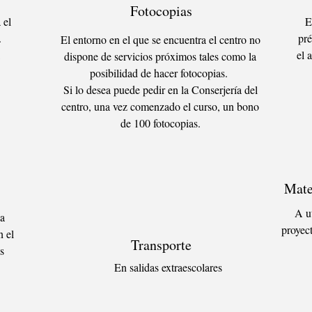
Fotocopias
 el
E
.
pré
El entorno en el que se encuentra el centro no
el 
dispone de servicios próximos tales como la
posibilidad de hacer fotocopias.
Si lo desea puede pedir en la Conserjería del
centro, una vez comenzado el curso, un bono
de 100 fotocopias.
Mate
A u
la
proyec
n el
Transporte
s
En salidas extraescolares